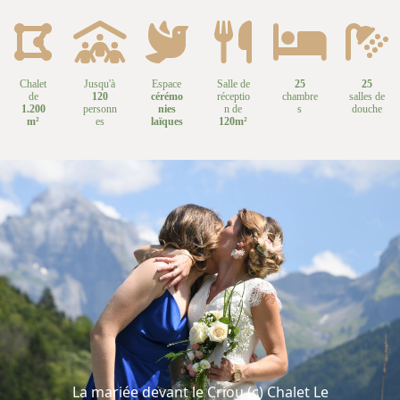
Chalet
Jusqu'à
Espace
Salle de
25
25
de
120
cérémo
réceptio
chambre
salles de
1.200
personn
nies
n de
s
douche
m²
es
laïques
120m²
La mariée devant le Criou (c) Chalet Le